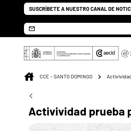
Saltar al contenido principal
SUSCRÍBETE A NUESTRO CANAL DE NOTIC
Escríbenos al correo info.ccesd@aecid.es
INICIO
CCE - SANTO DOMINGO
Activivida
Activividad prueba 