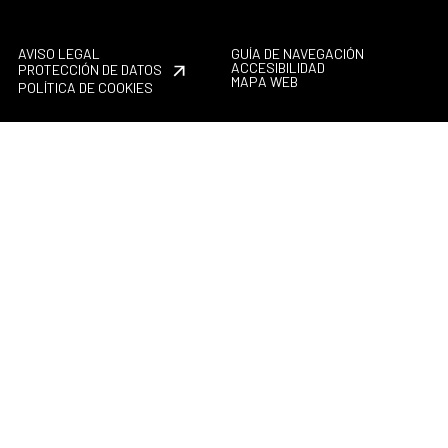
AVISO LEGAL
GUÍA DE NAVEGACIÓN
ACCESIBILIDAD
PROTECCIÓN DE DATOS
MAPA WEB
POLÍTICA DE COOKIES