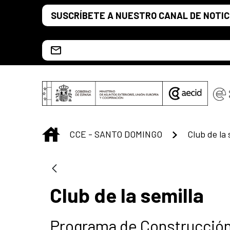
Saltar al contenido principal
SUSCRÍBETE A NUESTRO CANAL DE NOTIC
Escríbenos al correo info.ccesd@aecid.es
INICIO
CCE - SANTO DOMINGO
Club de la 
Club de la semilla
Programa de Construcción