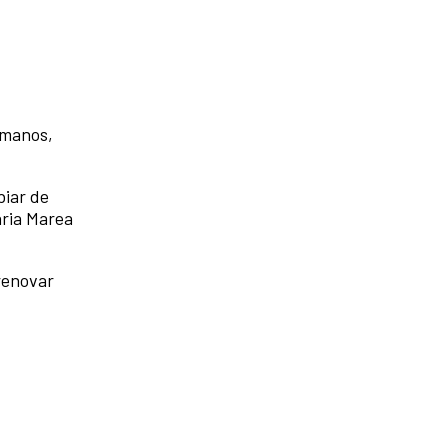
 manos,
biar de
aria Marea
renovar