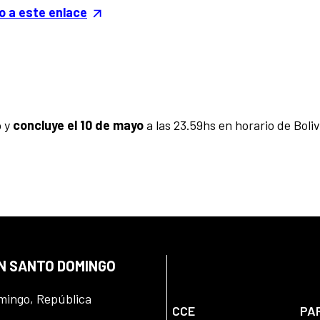
o a este enlace
o y
concluye el 10 de mayo
a las 23.59hs en horario de Boliv
EN SANTO DOMINGO
omingo, República
CCE
PA