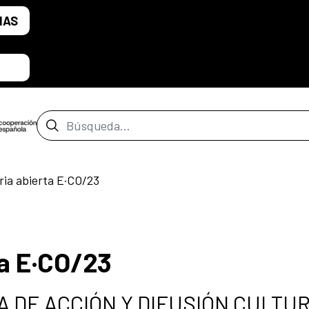
IAS
Barra de búsqueda
ia abierta E·CO/23
a E·CO/23
MA DE ACCIÓN Y DIFUSIÓN CULTU