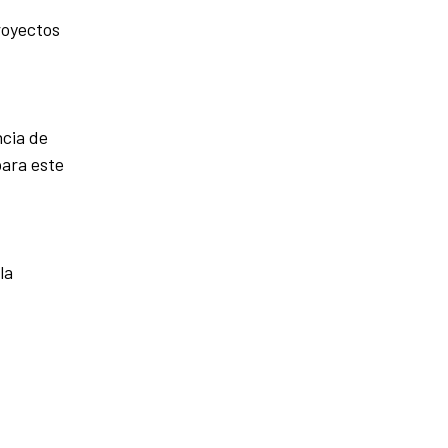
royectos
ncia de
para este
la