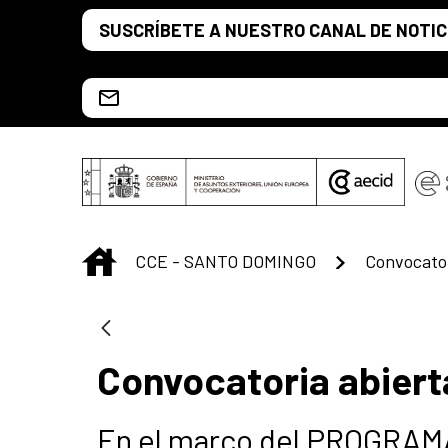
Saltar al contenido principal
SUSCRÍBETE A NUESTRO CANAL DE NOTIC
Escríbenos al correo info.ccesd@aecid.es
INICIO
CCE - SANTO DOMINGO
Convocator
Convocatoria abiert
En el marco del PROGRA