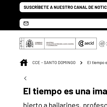
Saltar al contenido principal
SUSCRÍBETE A NUESTRO CANAL DE NOTIC
Escríbenos al correo info.ccesd@aecid.es
INICIO
CCE - SANTO DOMINGO
El tiempo 
El tiempo es una im
bierto a bailarines, profe