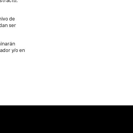
stracto,
hivo de
dan ser
minarán
vador y/o en