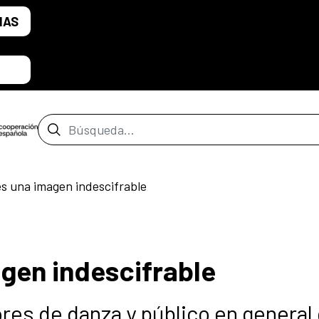
IAS
Barra de búsqueda
es una imagen indescifrable
agen indescifrable
sores de danza y público en general