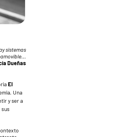
hay sistemas
inamovible
…
cía Dueñas
oria
El
demia. Una
ir y ser a
 sus
contexto