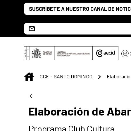
Saltar al contenido principal
SUSCRÍBETE A NUESTRO CANAL DE NOTIC
Escríbenos al correo info.ccesd@aecid.es
INICIO
CCE - SANTO DOMINGO
Elaboració
Elaboración de Aba
Programa Club Cultura