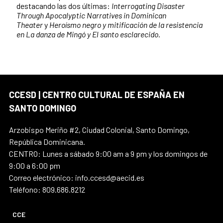
destacando las dos últimas:
Interrogating Disaster
Through Apocalyptic Narratives in Dominican
Theater
y
Heroísmo negro y mitificación de la resistencia
en La danza de Mingó y El santo esclarecido
.
CCESD | CENTRO CULTURAL DE ESPAÑA EN
SANTO DOMINGO
Arzobispo Meriño #2, Ciudad Colonial, Santo Domingo,
República Dominicana.
CENTRO: Lunes a sábado 9:00 am a 9 pm y los domingos de
9:00 a 6:00 pm
Correo electrónico: info.ccesd@aecid.es
Teléfono: 809.686.8212
CCE