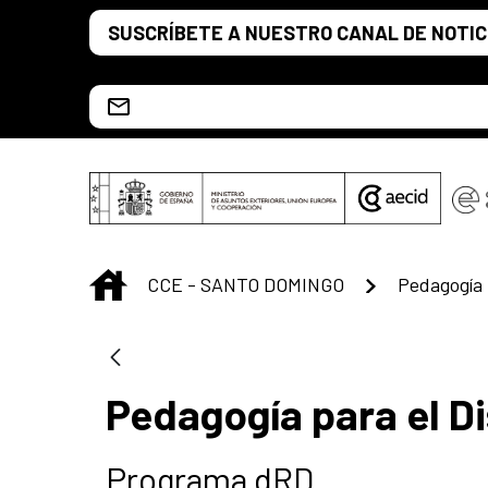
Saltar al contenido principal
SUSCRÍBETE A NUESTRO CANAL DE NOTIC
Escríbenos al correo info.ccesd@aecid.es
INICIO
CCE - SANTO DOMINGO
Pedagogía 
Pedagogía para el D
Programa dRD