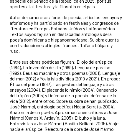
especial del Senado de la República en 2025, por sus
aportes a la literatura y la filosofía en el país.
Autor de numerosos libros de poesía, artículos, ensayos y
aforismos y ha participado en festivales y congresos de
literatura en Europa, Estados Unidos y Latinoamérica.
Textos suyos figuran en destacadas antologías de la
poesía dominicana e hispanoamericana. Su obra cuenta
con traducciones al inglés, francés, italiano búlgaro y
ruso.
Entre sus obras poéticas figuran: El ojo del arúspice
(1984), La invención del día (1989), Lengua de paraíso
(1992), Deus ex machina y otros poemas (2001), Lenguaje
del mar (2012) y Yo, la isla dividida (2019 y 2021). En prosa:
Ética del poeta (1997), Las pestes del lenguaje y otros
ensayos (2004), El placer de lo nimio (2004), Cansancio
del trópico (2005) y Defensa de la poesía: defensa de la
vida (2012), entre otros. Sobre su obra se han publicado:
José Mármol, antología poética (Médar Serrata, 2004),
Anatomía de un poeta. Aproximaciones críticas a José
Mármol (Carlos X. Ardavin, 2005), El búho y la luna.
Entrevistas a José Mármol (Basilio Belliard, 2005), Viaje
hacia el arúspice. Relectura de la obra de José Mármol