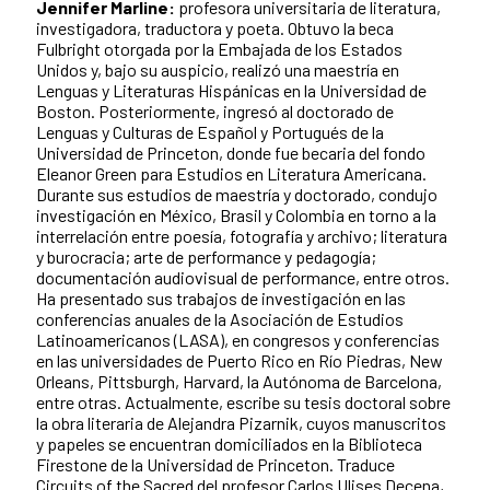
Jennifer Marline:
profesora universitaria de literatura,
investigadora, traductora y poeta. Obtuvo la beca
Fulbright otorgada por la Embajada de los Estados
Unidos y, bajo su auspicio, realizó una maestría en
Lenguas y Literaturas Hispánicas en la Universidad de
Boston. Posteriormente, ingresó al doctorado de
Lenguas y Culturas de Español y Portugués de la
Universidad de Princeton, donde fue becaria del fondo
Eleanor Green para Estudios en Literatura Americana.
Durante sus estudios de maestría y doctorado, condujo
investigación en México, Brasil y Colombia en torno a la
interrelación entre poesía, fotografía y archivo; literatura
y burocracia; arte de performance y pedagogía;
documentación audiovisual de performance, entre otros.
Ha presentado sus trabajos de investigación en las
conferencias anuales de la Asociación de Estudios
Latinoamericanos (LASA), en congresos y conferencias
en las universidades de Puerto Rico en Río Piedras, New
Orleans, Pittsburgh, Harvard, la Autónoma de Barcelona,
entre otras. Actualmente, escribe su tesis doctoral sobre
la obra literaria de Alejandra Pizarnik, cuyos manuscritos
y papeles se encuentran domiciliados en la Biblioteca
Firestone de la Universidad de Princeton. Traduce
Circuits of the Sacred del profesor Carlos Ulises Decena,