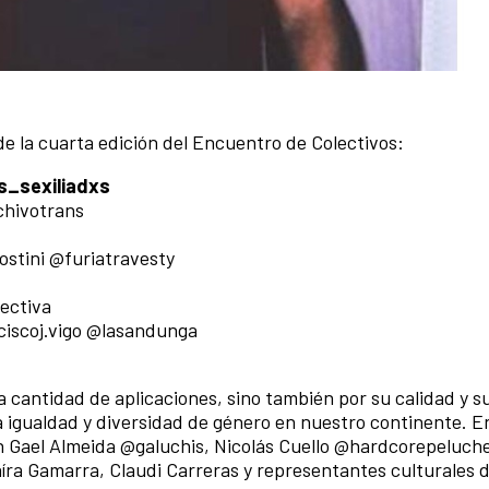
de la cuarta edición del Encuentro de Colectivos:
s_sexiliadxs
chivotrans
stini @furiatravesty
lectiva
nciscoj.vigo @lasandunga
 la cantidad de aplicaciones, sino también por su calidad y s
a igualdad y diversidad de género en nuestro continente. E
 Gael Almeida @galuchis, Nicolás Cuello @hardcorepeluche
íra Gamarra, Claudi Carreras y representantes culturales d