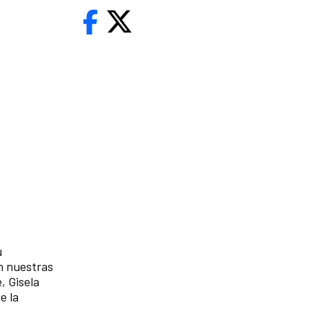
u
n nuestras
, Gisela
e la