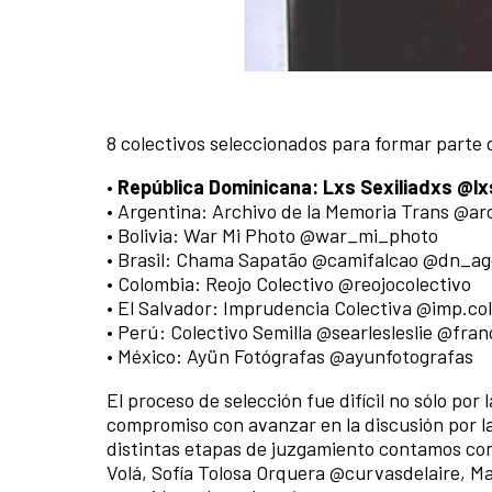
8 colectivos seleccionados para formar parte 
•
República Dominicana: Lxs Sexiliadxs @lx
• Argentina: Archivo de la Memoria Trans @ar
• Bolivia: War Mi Photo @war_mi_photo
• Brasil: Chama Sapatão @camifalcao @dn_ago
• Colombia: Reojo Colectivo @reojocolectivo
• El Salvador: Imprudencia Colectiva @imp.co
• Perú: Colectivo Semilla @searlesleslie @fra
• México: Ayün Fotógrafas @ayunfotografas
El proceso de selección fue difícil no sólo por
compromiso con avanzar en la discusión por l
distintas etapas de juzgamiento contamos con
Volá, Sofía Tolosa Orquera @curvasdelaire, Ma