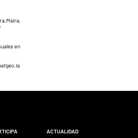
ra.Maira,
y
suales en
natgeo.la
RTICIPA
ACTUALIDAD