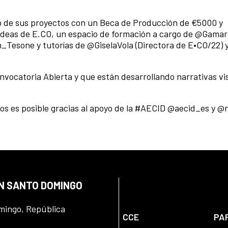
o de sus proyectos con un Beca de Producción de €5000 y
Ideas de E.CO, un espacio de formación a cargo de @Gamar
esone y tutorías de @GiselaVola (Directora de E•CO/22) 
vocatoria Abierta y que están desarrollando narrativas vi
os es posible gracias al apoyo de la #AECID @aecid_es y @
EN SANTO DOMINGO
omingo, República
CCE
PA