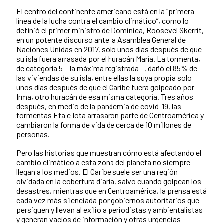
El centro del continente americano está en la “primera
línea de la lucha contra el cambio climático”, como lo
definió el primer ministro de Dominica, Roosevel Skerrit,
en un potente discurso ante la Asamblea General de
Naciones Unidas en 2017, solo unos días después de que
su isla fuera arrasada por el huracán María. La tormenta,
de categoría 5 —la máxima registrada—, dañó el 85% de
las viviendas de su isla, entre ellas la suya propia solo
unos días después de que el Caribe fuera golpeado por
Irma, otro huracán de esa misma categoría. Tres años
después, en medio de la pandemia de covid-19, las
tormentas Eta e Iota arrasaron parte de Centroamérica y
cambiaron la forma de vida de cerca de 10 millones de
personas.
Pero las historias que muestran cómo está afectando el
cambio climático a esta zona del planeta no siempre
llegan a los medios. El Caribe suele ser una región
olvidada en la cobertura diaria, salvo cuando golpean los
desastres, mientras que en Centroamérica, la prensa está
cada vez más silenciada por gobiernos autoritarios que
persiguen y llevan al exilio a periodistas y ambientalistas
y generan vacíos de información y otras urgencias