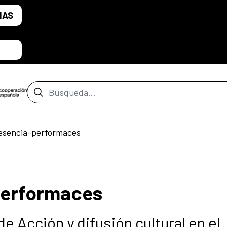
IAS
Barra de búsqueda
resencia-performaces
performaces
e Acción y difusión cultural en el