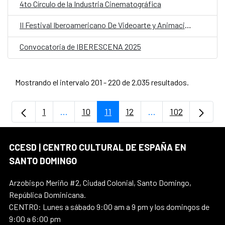
4to Círculo de la Industria Cinematográfica
II Festival Iberoamericano De Videoarte y Animación “Cero Violencia Contra Las Mujeres”
Convocatoria de IBERESCENA 2025
Mostrando el intervalo 201 - 220 de 2.035 resultados.
1
...
10
11
12
...
102
Página
Páginas intermedias Use TAB para despla
Página
Página
Página
Páginas intermedia
Página
CCESD | CENTRO CULTURAL DE ESPAÑA EN
SANTO DOMINGO
Arzobispo Meriño #2, Ciudad Colonial, Santo Domingo,
República Dominicana.
CENTRO: Lunes a sábado 9:00 am a 9 pm y los domingos de
9:00 a 6:00 pm