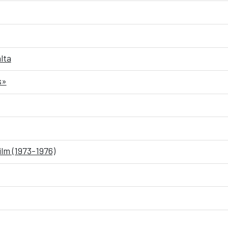
lta
s»
ilm (1973-1976)