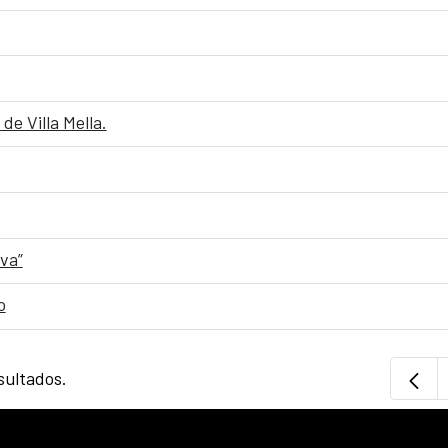
de Villa Mella.
iva”
o
sultados.