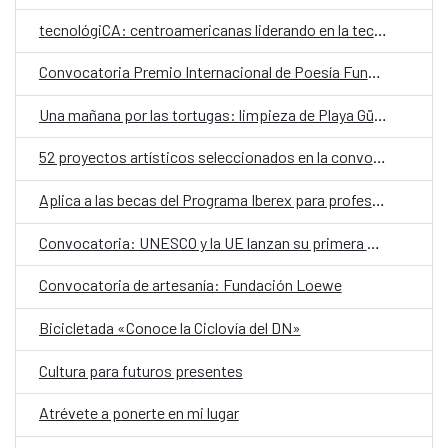
tecnológiCA: centroamericanas liderando en la tecnología
Convocatoria Premio Internacional de Poesía Fundación Loewe 2021
Una mañana por las tortugas: limpieza de Playa Güibia
52 proyectos artísticos seleccionados en la convocatoria Paréntesis. Relatos desde la incertidumbre
Aplica a las becas del Programa Iberex para profesionales iberoamericanos del sector cultural
Convocatoria: UNESCO y la UE lanzan su primera convocatoria de becas
Convocatoria de artesanía: Fundación Loewe
Bicicletada «Conoce la Ciclovía del DN»
Cultura para futuros presentes
Atrévete a ponerte en mi lugar