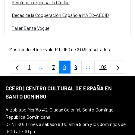
Seminario repensar la Ciudad
Becas de la Cooperación Española MAEC-AECID
Taller Danza Vogue
Mostrando el intervalo 141 - 160 de 2.036 resultados.
1
...
7
8
9
...
102
Página
Páginas intermedias Use TAB para despl
Página
Página
Página
Páginas intermedias
Página
CCESD | CENTRO CULTURAL DE ESPAÑA EN
SANTO DOMINGO
Arzobispo Meriño #2, Ciudad Colonial, Santo Domingo,
República Dominicana.
CENTRO: Lunes a sábado 9:00 am a 9 pm y los domingos de
9:00 a 6:00 pm