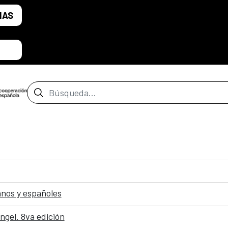
IAS
Barra de búsqueda
nos y españoles
ngel. 8va edición