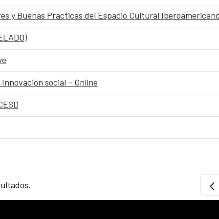
es y Buenas Prácticas del Espacio Cultural Iberoamerican
CELADO)
we
 Innovación social – Online
CCESD
sultados.