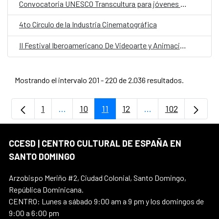
Convocatoria UNESCO Transcultura para jóvenes diseñadores de joyería y ceramistas del Caribe
4to Círculo de la Industria Cinematográfica
II Festival Iberoamericano De Videoarte y Animación “Cero Violencia Contra Las Mujeres”
Mostrando el intervalo 201 - 220 de 2.036 resultados.
1
...
10
11
12
...
102
Página
Páginas intermedias Use TAB para despla
Página
Página
Página
Páginas intermedia
Página
CCESD | CENTRO CULTURAL DE ESPAÑA EN
SANTO DOMINGO
Arzobispo Meriño #2, Ciudad Colonial, Santo Domingo,
República Dominicana.
CENTRO: Lunes a sábado 9:00 am a 9 pm y los domingos de
9:00 a 6:00 pm