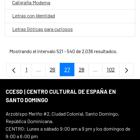
Caligrafía Moderna
Letras con Identidad
Letras Góticas para curiosos
Mostrando el intervalo 521 - 540 de 2.036 resultados.
1
...
26
27
28
...
102
Página
Páginas intermedias Use TAB para desplaz
Página
Página
Página
Páginas intermedi
Página
CCESD | CENTRO CULTURAL DE ESPAÑA EN
SANTO DOMINGO
Arzobispo Meriño #2, Ciudad Colonial, Santo Domingo,
República Dominicana.
CENTRO: Lunes a sábado 9:00 am a 9 pm y los domingos de
9:00 a 6:00 pm