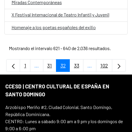
Miradas Contemporáneas
X Festival Internacional de Teatro Infantil y Juvenil
Homenaje a los poetas españoles del exilio
Mostrando el intervalo 621 - 640 de 2.036 resultados.
1
...
31
32
33
...
102
Página
Páginas intermedias Use TAB para desplaz
Página
Página
Página
Páginas intermedi
Página
CCESD | CENTRO CULTURAL DE ESPAÑA EN
SANTO DOMINGO
Arzobispo Meriño #2, Ciudad Colonial, Santo Domingo,
República Dominicana.
CENTRO: Lunes a sábado 9:00 am a 9 pm y los domingos de
9:00 a 6:00 pm