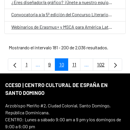
¿Eres diseñador/a gráfico? ¡Únete a nuestro equipo!
Convocatoria a la 5ª edición del Concurso Literario “Pallars Sobirà, Pirineos”
Webinarios de Erasmus+ y MSCA para América Latina y el Caribe
Mostrando el intervalo 181 - 200 de 2.036 resultados.
1
...
9
10
11
...
102
Página
Páginas intermedias Use TAB para despla
Página
Página
Página
Páginas intermedia
Página
CCESD | CENTRO CULTURAL DE ESPAÑA EN
SANTO DOMINGO
Arzobispo Meriño #2, Ciudad Colonial, Santo Domingo,
República Dominicana.
CENTRO: Lunes a sábado 9:00 am a 9 pm y los domingos de
9:00 a 6:00 pm