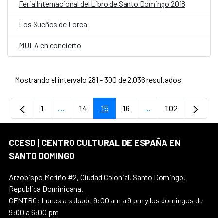
Feria Internacional del Libro de Santo Domingo 2018
Los Sueños de Lorca
MULA en concierto
Mostrando el intervalo 281 - 300 de 2.036 resultados.
1
...
14
15
16
...
102
Página
Páginas intermedias Use TAB para despla
Página
Página
Página
Páginas intermedia
Página
CCESD | CENTRO CULTURAL DE ESPAÑA EN
SANTO DOMINGO
Arzobispo Meriño #2, Ciudad Colonial, Santo Domingo,
República Dominicana.
CENTRO: Lunes a sábado 9:00 am a 9 pm y los domingos de
9:00 a 6:00 pm