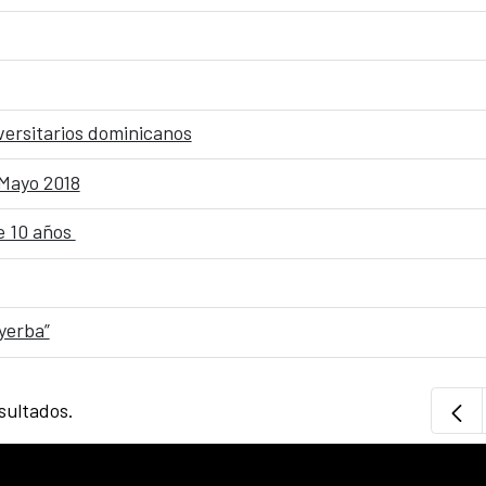
versitarios dominicanos
 Mayo 2018
e 10 años
 yerba”
sultados.