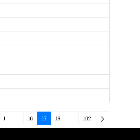
1
...
16
17
18
...
102
Página
Páginas intermedias Use TAB para desplazarse.
Página
Página
Página
Páginas intermedias Use TAB
Página