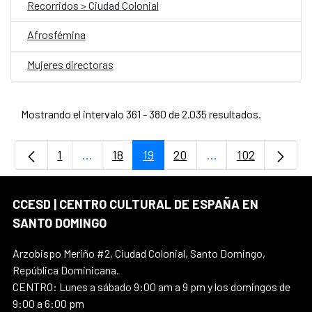
Recorridos > Ciudad Colonial
Afrosfémina
Mujeres directoras
Mostrando el intervalo 361 - 380 de 2.035 resultados.
1
...
18
19
20
...
102
Página
Páginas intermedias Use TAB para desplaz
Página
Página
Página
Páginas intermedi
Página
CCESD | CENTRO CULTURAL DE ESPAÑA EN
SANTO DOMINGO
Arzobispo Meriño #2, Ciudad Colonial, Santo Domingo,
República Dominicana.
CENTRO: Lunes a sábado 9:00 am a 9 pm y los domingos de
9:00 a 6:00 pm