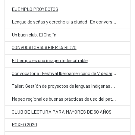
EJEMPLO PROYECTOS
Lengua de señas y derecho a la ciudad: En conversación con la comunidad sorda dominicana
Un buen club. El Chojin
CONVOCATORIA ABIERTA BID20
El tiempo es una imagen indescifrable
Convocatoria: Festival Iberoamericano de Videoarte y Animación
Taller: Gestión de proyectos de lenguas indígenas con intersección en tecnología
Mapeo regional de buenas prácticas de uso del patrimonio cultural
CLUB DE LECTURA PARA MAYORES DE 60 AÑOS
POXEO 2020