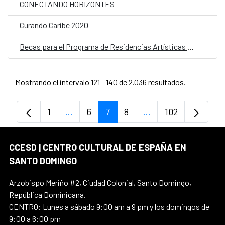
CONECTANDO HORIZONTES
Curando Caribe 2020
Becas para el Programa de Residencias Artísticas y de Investigación
Mostrando el intervalo 121 - 140 de 2.036 resultados.
1
...
6
7
8
...
102
Página
Páginas intermedias Use TAB para despl
Página
Página
Página
Páginas intermedias
Página
CCESD | CENTRO CULTURAL DE ESPAÑA EN
SANTO DOMINGO
Arzobispo Meriño #2, Ciudad Colonial, Santo Domingo,
República Dominicana.
CENTRO: Lunes a sábado 9:00 am a 9 pm y los domingos de
9:00 a 6:00 pm