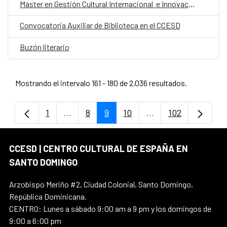
Máster en Gestión Cultural Internacional e Innovación social – Online
Convocatoria Auxiliar de Biblioteca en el CCESD
Buzón literario
Mostrando el intervalo 161 - 180 de 2.036 resultados.
1
...
8
9
10
...
102
Página
Páginas intermedias Use TAB para despla
Página
Página
Página
Páginas intermedia
Página
CCESD | CENTRO CULTURAL DE ESPAÑA EN
SANTO DOMINGO
Arzobispo Meriño #2, Ciudad Colonial, Santo Domingo,
República Dominicana.
CENTRO: Lunes a sábado 9:00 am a 9 pm y los domingos de
9:00 a 6:00 pm