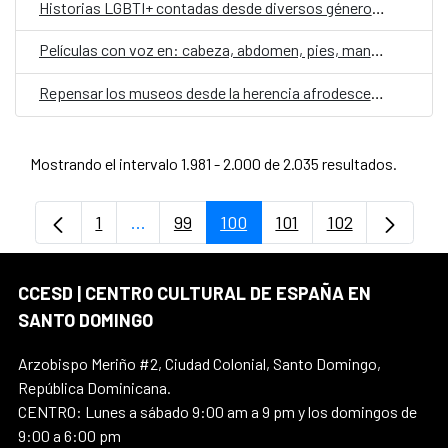
Historias LGBTI+ contadas desde diversos géneros literarios
Películas con voz en: cabeza, abdomen, pies, manos y ojos. Parte II
Repensar los museos desde la herencia afrodescendiente
Mostrando el intervalo 1.981 - 2.000 de 2.035 resultados.
1
...
99
100
101
102
Página
Páginas intermedias Use TAB para despl
Página
Página
Página
Página
CCESD | CENTRO CULTURAL DE ESPAÑA EN
SANTO DOMINGO
Arzobispo Meriño #2, Ciudad Colonial, Santo Domingo,
República Dominicana.
CENTRO: Lunes a sábado 9:00 am a 9 pm y los domingos de
9:00 a 6:00 pm