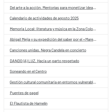
Del arte a la acción. Mentorías para monetizar ideas artísticas con impacto cultural
Calendario de actividades de agosto 2025
Memoria Local: literatura y música en la Zona Colonial
Abigail Mejía y su expedición del saber por el «Mare Atlanticum»
Canciones unidas. Negra Candela en concierto
DANDO (A) LUZ. Hacia un parto respetado
Soneando en el Centro
Gestión cultural comunitaria en entornos vulnerables
Puentes de papel
El Flautista de Hamelín