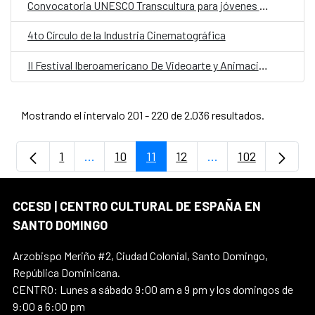
Convocatoria UNESCO Transcultura para jóvenes diseñadores de joyería y ceramistas del Caribe
4to Círculo de la Industria Cinematográfica
II Festival Iberoamericano De Videoarte y Animación “Cero Violencia Contra Las Mujeres”
Mostrando el intervalo 201 - 220 de 2.036 resultados.
1
...
10
11
12
...
102
Página
Páginas intermedias Use TAB para despla
Página
Página
Página
Páginas intermedia
Página
CCESD | CENTRO CULTURAL DE ESPAÑA EN
SANTO DOMINGO
Arzobispo Meriño #2, Ciudad Colonial, Santo Domingo,
República Dominicana.
CENTRO: Lunes a sábado 9:00 am a 9 pm y los domingos de
9:00 a 6:00 pm