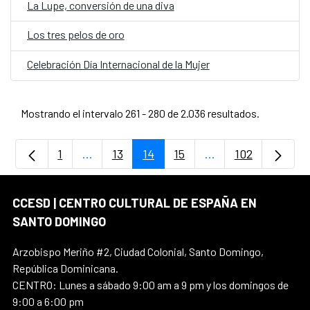
La Lupe, conversión de una diva
Los tres pelos de oro
Celebración Día Internacional de la Mujer
Mostrando el intervalo 261 - 280 de 2.036 resultados.
1
...
13
14
15
...
102
Página
Páginas intermedias Use TAB para despla
Página
Página
Página
Páginas intermedia
Página
CCESD | CENTRO CULTURAL DE ESPAÑA EN
SANTO DOMINGO
Arzobispo Meriño #2, Ciudad Colonial, Santo Domingo,
República Dominicana.
CENTRO: Lunes a sábado 9:00 am a 9 pm y los domingos de
9:00 a 6:00 pm