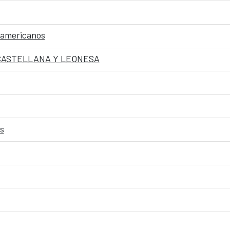
oamericanos
 CASTELLANA Y LEONESA
s