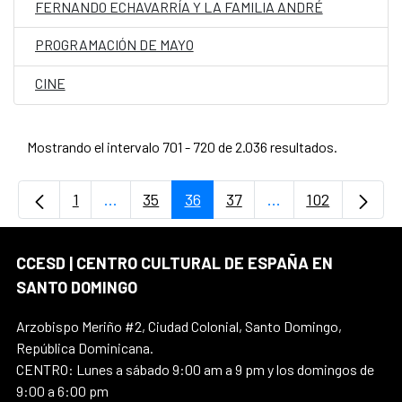
FERNANDO ECHAVARRÍA Y LA FAMILIA ANDRÉ
PROGRAMACIÓN DE MAYO
CINE
Mostrando el intervalo 701 - 720 de 2.036 resultados.
1
...
35
36
37
...
102
Página
Páginas intermedias Use TAB para desplaz
Página
Página
Página
Páginas intermedi
Página
CCESD | CENTRO CULTURAL DE ESPAÑA EN
SANTO DOMINGO
Arzobispo Meriño #2, Ciudad Colonial, Santo Domingo,
República Dominicana.
CENTRO: Lunes a sábado 9:00 am a 9 pm y los domingos de
9:00 a 6:00 pm