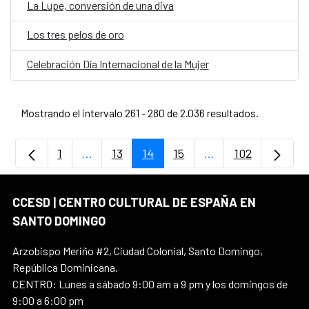
La Lupe, conversión de una diva
Los tres pelos de oro
Celebración Día Internacional de la Mujer
Mostrando el intervalo 261 - 280 de 2.036 resultados.
1
...
13
14
15
...
102
Página
Páginas intermedias Use TAB para despla
Página
Página
Página
Páginas intermedia
Página
CCESD | CENTRO CULTURAL DE ESPAÑA EN
SANTO DOMINGO
Arzobispo Meriño #2, Ciudad Colonial, Santo Domingo,
República Dominicana.
CENTRO: Lunes a sábado 9:00 am a 9 pm y los domingos de
9:00 a 6:00 pm