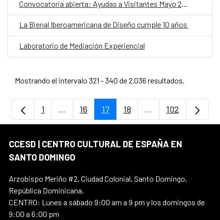
Convocatoria abierta: Ayudas a Visitantes Mayo 2018
La Bienal Iberoamericana de Diseño cumple 10 años
Laboratorio de Mediación Experiencial
Mostrando el intervalo 321 - 340 de 2.036 resultados.
1
...
16
17
18
...
102
Página
Páginas intermedias Use TAB para despla
Página
Página
Página
Páginas intermedia
Página
CCESD | CENTRO CULTURAL DE ESPAÑA EN
SANTO DOMINGO
Arzobispo Meriño #2, Ciudad Colonial, Santo Domingo,
República Dominicana.
CENTRO: Lunes a sábado 9:00 am a 9 pm y los domingos de
9:00 a 6:00 pm