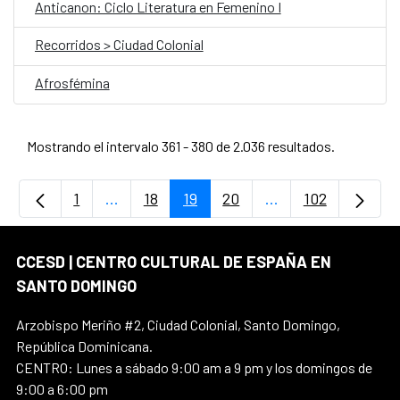
Anticanon: Ciclo Literatura en Femenino I
Recorridos > Ciudad Colonial
Afrosfémina
Mostrando el intervalo 361 - 380 de 2.036 resultados.
1
...
18
19
20
...
102
Página
Páginas intermedias Use TAB para desplaz
Página
Página
Página
Páginas intermedi
Página
CCESD | CENTRO CULTURAL DE ESPAÑA EN
SANTO DOMINGO
Arzobispo Meriño #2, Ciudad Colonial, Santo Domingo,
República Dominicana.
CENTRO: Lunes a sábado 9:00 am a 9 pm y los domingos de
9:00 a 6:00 pm