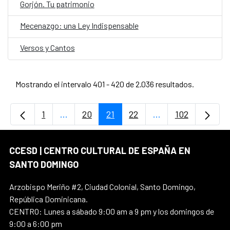
Gorjón. Tu patrimonio
Mecenazgo: una Ley Indispensable
Versos y Cantos
Mostrando el intervalo 401 - 420 de 2.036 resultados.
1
...
20
21
22
...
102
Página
Páginas intermedias Use TAB para desplaz
Página
Página
Página
Páginas intermedi
Página
CCESD | CENTRO CULTURAL DE ESPAÑA EN
SANTO DOMINGO
Arzobispo Meriño #2, Ciudad Colonial, Santo Domingo,
República Dominicana.
CENTRO: Lunes a sábado 9:00 am a 9 pm y los domingos de
9:00 a 6:00 pm