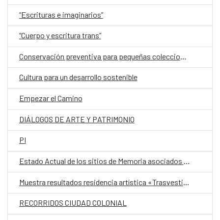
“Escrituras e imaginarios”
“Cuerpo y escritura trans”
Conservación preventiva para pequeñas colecciones
Cultura para un desarrollo sostenible
Empezar el Camino
DIÁLOGOS DE ARTE Y PATRIMONIO
PI
Estado Actual de los sitios de Memoria asociados a la Ruta del Esclavo
Muestra resultados residencia artística «Trasvestismos del ayer y del futuro», 2019
RECORRIDOS CIUDAD COLONIAL