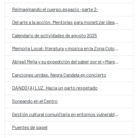
Reimaginando el cuerpo.espacio -parte 2-
Del arte a la acción. Mentorías para monetizar ideas artísticas con impacto cultural
Calendario de actividades de agosto 2025
Memoria Local: literatura y música en la Zona Colonial
Abigail Mejía y su expedición del saber por el «Mare Atlanticum»
Canciones unidas. Negra Candela en concierto
DANDO (A) LUZ. Hacia un parto respetado
Soneando en el Centro
Gestión cultural comunitaria en entornos vulnerables
Puentes de papel