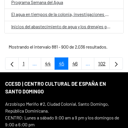
Programa Semana del Agua
El agua en tiempos de la colonia, investigaciones y hallazgos en Santo Domingo
Inicios del abastecimiento de agua y los drenajes pluviales en la Ciudad Colonial de Santo Domingo
Mostrando el intervalo 881 - 900 de 2.036 resultados.
1
...
44
45
46
...
102
Página
Páginas intermedias Use TAB para desplaz
Página
Página
Página
Páginas intermedi
Página
CCESD | CENTRO CULTURAL DE ESPAÑA EN
SANTO DOMINGO
Arzobispo Meriño #2, Ciudad Colonial, Santo Domingo,
República Dominicana.
CENTRO: Lunes a sábado 9:00 am a 9 pm y los domingos de
9:00 a 6:00 pm