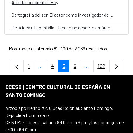
Afrodescendientes Hoy
Cartografía del ser. El actor como investigador de sí mismo
De la idea a la pantalla. Hacer cine desde los márgenes.
Mostrando el intervalo 81 - 100 de 2.036 resultados.
1
...
4
5
6
...
102
Página
Páginas intermedias Use TAB para despl
Página
Página
Página
Páginas intermedias
Página
CCESD | CENTRO CULTURAL DE ESPAÑA EN
SANTO DOMINGO
Arzobispo Meriño #2, Ciudad Colonial, Santo Domingo,
República Dominicana.
CENTRO: Lunes a sábado 9:00 am a 9 pm y los domingos de
9:00 a 6:00 pm