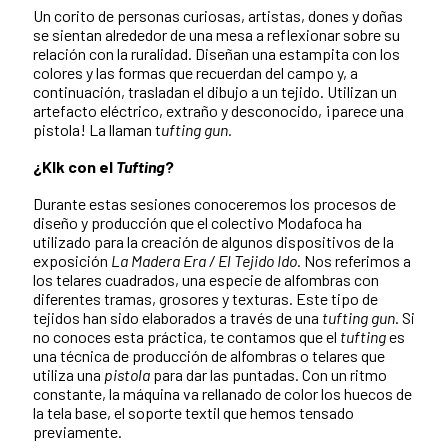
Un corito de personas curiosas, artistas, dones y doñas
se sientan alrededor de una mesa a reflexionar sobre su
relación con la ruralidad. Diseñan una estampita con los
colores y las formas que recuerdan del campo y, a
continuación, trasladan el dibujo a un tejido. Utilizan un
artefacto eléctrico, extraño y desconocido, ¡parece una
pistola! La llaman t
ufting gun.
¿Klk con el
Tufting
?
Durante estas sesiones conoceremos los procesos de
diseño y producción que el colectivo Modafoca ha
utilizado para la creación de algunos dispositivos de la
exposición
La Madera Era / El Tejido Ido
. Nos referimos a
los telares cuadrados, una especie de alfombras con
diferentes tramas, grosores y texturas. Este tipo de
tejidos han sido elaborados a través de una
tufting gun
. Si
no conoces esta práctica, te contamos que el
tufting
es
una técnica de producción de alfombras o telares que
utiliza una
pistola
para dar las puntadas. Con un ritmo
constante, la máquina va rellanado de color los huecos de
la tela base, el soporte textil que hemos tensado
previamente.