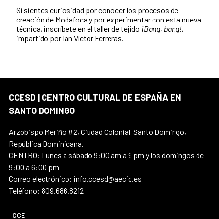
Si sientes curiosidad por conocer los procesos de
creación de Modafoca y por experimentar con esta nueva
técnica, inscríbete en el taller de tejido
¡Bang, bang!,
impartido por Ian Víctor Ferreras.
CCESD | CENTRO CULTURAL DE ESPAÑA EN
SANTO DOMINGO
Arzobispo Meriño #2, Ciudad Colonial, Santo Domingo,
República Dominicana.
CENTRO: Lunes a sábado 9:00 am a 9 pm y los domingos de
9:00 a 6:00 pm
Correo electrónico: info.ccesd@aecid.es
Teléfono: 809.686.8212
CCE