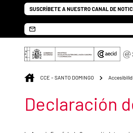
Saltar al contenido principal
SUSCRÍBETE A NUESTRO CANAL DE NOTIC
Escríbenos al correo info.ccesd@aecid.es
INICIO
CCE - SANTO DOMINGO
Accesibili
Título de la s
Declaración d