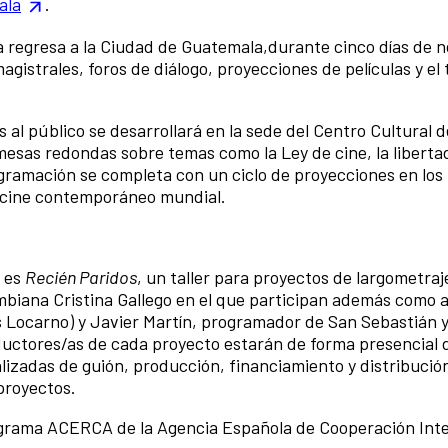
ala
.
ria regresa a la Ciudad de Guatemala,durante cinco días de
istrales, foros de diálogo, proyecciones de películas y el t
 al público se desarrollará en la sede del Centro Cultural 
mesas redondas sobre temas como la Ley de cine, la liberta
rogramación se completa con un ciclo de proyecciones en los
l cine contemporáneo mundial.
a es
Recién Paridos
, un taller para proyectos de largometra
mbiana Cristina Gallego en el que participan además como 
 Locarno) y Javier Martín, programador de San Sebastián y 
ductores/as de cada proyecto estarán de forma presencial 
alizadas de guión, producción, financiamiento y distribució
 proyectos.
rograma ACERCA de la Agencia Española de Cooperación Int