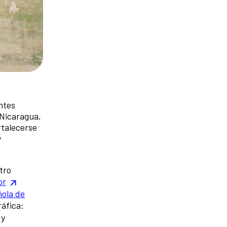
ntes
 Nicaragua,
rtalecerse
y
tro
or
ola de
ráfica:
y