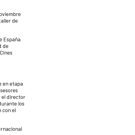
 noviembre
aller de
de España
d de
 Cines
je en etapa
asesores
el director
durante los
n con el
ernacional