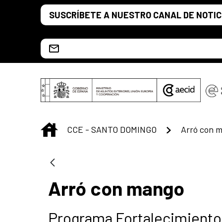
Saltar al contenido principal
SUSCRÍBETE A NUESTRO CANAL DE NOTIC
Escríbenos al correo info.ccesd@aecid.es
INICIO
CCE - SANTO DOMINGO
Arró con 
Arró con mango
Programa Fortalecimiento 