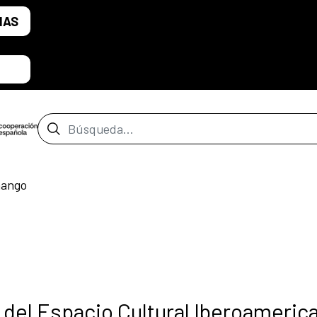
IAS
Barra de búsqueda
mango
del Espacio Cultural Iberoameric