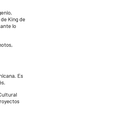
genio,
l de King de
ante lo
motos,
nicana. Es
és.
Cultural
proyectos