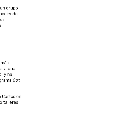
 un grupo
 haciendo
va
o
n más
ar a una
o
, y ha
rograma
Got
n Cortos en
o talleres