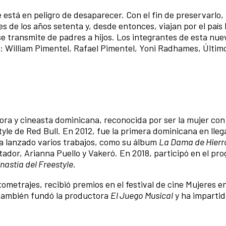
 está en peligro de desaparecer. Con el fin de preservarlo,
es de los años setenta y, desde entonces, viajan por el país
se transmite de padres a hijos. Los integrantes de esta nue
 William Pimentel,
Rafael Pimentel, Yoni Radhames, Últim
tora y cineasta dominicana, reconocida por ser la mujer co
tyle de Red Bull. En 2012, fue la primera dominicana en lleg
 Ha lanzado varios trabajos, como su álbum
La Dama de Hierr
ador, Arianna Puello y Vakeró. En 2018, participó en el p
nastía del Freestyle
.
ometrajes, recibió premios en el festival de cine Mujeres e
También fundó la productora
El Juego Musical
y ha impartid