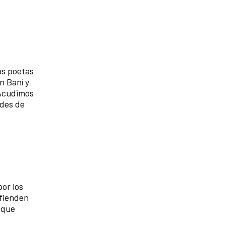
os poetas
n Baní y
 Acudimos
ades de
por los
efienden
 que