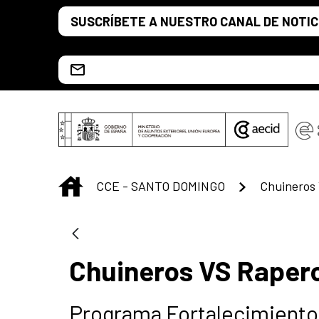
Saltar al contenido principal
SUSCRÍBETE A NUESTRO CANAL DE NOTIC
Escríbenos al correo info.ccesd@aecid.es
INICIO
CCE - SANTO DOMINGO
Chuineros
Chuineros VS Raper
Programa Fortalecimiento 