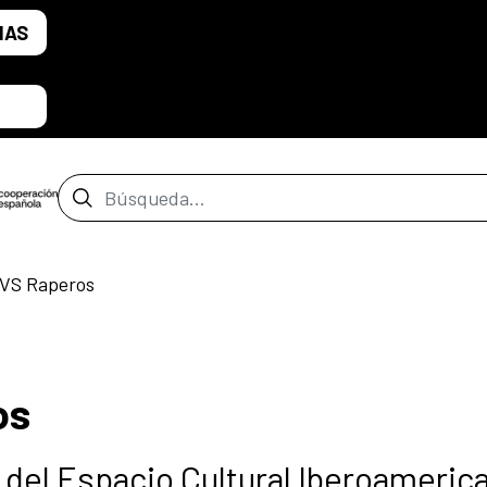
IAS
Barra de búsqueda
 VS Raperos
os
del Espacio Cultural Iberoameric