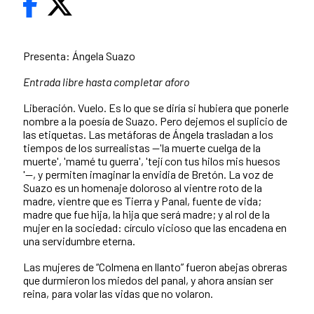
Presenta: Ángela Suazo
Entrada libre hasta completar aforo
Liberación. Vuelo. Es lo que se diría si hubiera que ponerle
nombre a la poesía de Suazo. Pero dejemos el suplicio de
las etiquetas. Las metáforas de Ángela trasladan a los
tiempos de los surrealistas —'la muerte cuelga de la
muerte', 'mamé tu guerra', 'tejí con tus hilos mis huesos
'—, y permiten imaginar la envidia de Bretón. La voz de
Suazo es un homenaje doloroso al vientre roto de la
madre, vientre que es Tierra y Panal, fuente de vida;
madre que fue hija, la hija que será madre; y al rol de la
mujer en la sociedad: círculo vicioso que las encadena en
una servidumbre eterna.
Las mujeres de “Colmena en llanto” fueron abejas obreras
que durmieron los miedos del panal, y ahora ansían ser
reina, para volar las vidas que no volaron.