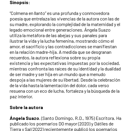
Sinopsis:
“Colmena en llanto” es una profunda y conmovedora
poesía que entrelaza las vivencias de la autora con las de
su madre, explorando la complejidad de la maternidad y el
legado emocional entre generaciones. Ángela Suazo
utiliza la metáfora de las abejas y sus panales para
ilustrar la vida y la lucha femenina, mostrando cómo el
amor, el sacrificio y las contradicciones se manifiestan
en la relación madre-hija. A medida que se desgranan
recuerdos, la autora reflexiona sobre su propia
existencia y las expectativas impuestas por la sociedad,
mientras confronta las raíces de su identidad y la dualidad
de ser madre y ser hija en un mundo que a menudo
despoja a las mujeres de su libertad. Desde la celebración
de la vida hasta la lamentación del dolor, cada verso
resuena con un eco de lucha, fortaleza y la búsqueda de la
paz interior.
Sobre la autora
Ángela Suazo
. (Santo Domingo, R.D., 1975) Escritora. Ha
publicado los poemarios DO mayor (2020) y Dátiles de
Tierra y Sal (2022) recientemente publicó los poemarios