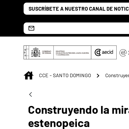
Saltar al contenido principal
SUSCRÍBETE A NUESTRO CANAL DE NOTIC
Escríbenos al correo info.ccesd@aecid.es
INICIO
CCE - SANTO DOMINGO
Construyendo la mi
estenopeica