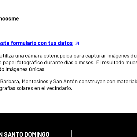
Bencosme
este formulario con tus datos
e utiliza una cámara estenopeica para capturar
imágenes du
o papel fotográfico
durante días o meses. El resultado mues
ndo
imágenes únicas.
ta Bárbara, Montesinos y San Antón construyen
con material
rafías solares en el vecindario.
EN SANTO DOMINGO