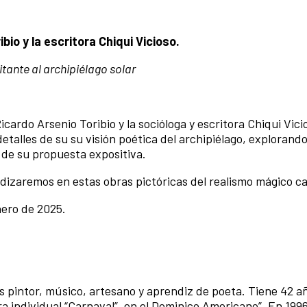
bio y la escritora Chiqui Vicioso.
tante al archipiélago solar
Ricardo Arsenio Toribio y la socióloga y escritora Chiqui Vici
detalles de su su visión poética del archipiélago, explorando
s de su propuesta expositiva
.
zaremos en estas obras pictóricas del realismo mágico ca
nero de 2025.
Es pintor, músico, artesano y aprendiz de poeta. Tiene 42 a
ra individual “Carnaval”, en el Dominico Americano”. En 199