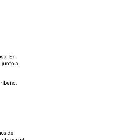
oso. En
 junto a
ribeño.
ños de
6 obtuvo el