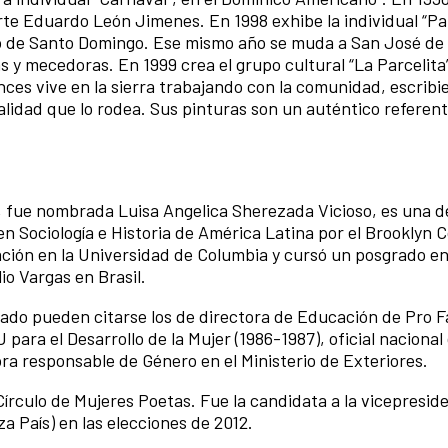
te Eduardo León Jimenes. En 1998 exhibe la individual “Pai
no de Santo Domingo. Ese mismo año se muda a San José de
s y mecedoras. En 1999 crea el grupo cultural “La Parcelita”
nces vive en la sierra trabajando con la comunidad, escrib
alidad que lo rodea. Sus pinturas son un auténtico referent
o, fue nombrada Luisa Angelica Sherezada Vicioso, es una 
 en Sociología e Historia de América Latina por el Brooklyn C
ción en la Universidad de Columbia y cursó un posgrado e
io Vargas en Brasil.
do pueden citarse los de directora de Educación de Pro F
para el Desarrollo de la Mujer (1986-1987), oficial nacional
 responsable de Género en el Ministerio de Exteriores.
 Círculo de Mujeres Poetas. Fue la candidata a la vicepresid
a País) en las elecciones de 2012.