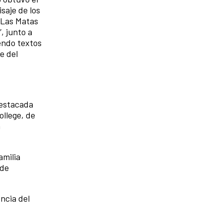
saje de los
 Las Matas
, junto a
iendo textos
e del
destacada
ollege, de
n
amilia
 de
encia del