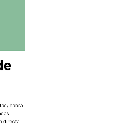
de
stas; habrá
adas
n directa