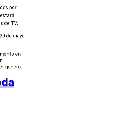
ados por
 estará
es de TV.
 29 de mayo
momento en
en
ier género.
eda