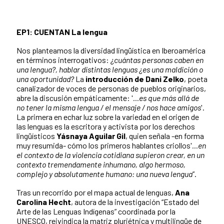
EP1: CUENTAN La lengua
Nos planteamos la diversidad lingüística en Iberoamérica
en términos interrogativos:
¿cuántas personas caben en
una lengua?, hablar distintas lenguas ¿es una maldición o
una oportunidad?
La
introducción de Dani Zelko
, poeta
canalizador de voces de personas de pueblos originarios,
abre la discusión empáticamente: '
...es que más allá de
no tener la misma lengua / el mensaje / nos hace amigos
'.
La primera en echar luz sobre la variedad en el origen de
las lenguas es la escritora y activista por los derechos
lingüísticos
Yásnaya Aguilar Gil
, quien señala -en forma
muy resumida- cómo los primeros hablantes criollos'
...en
el contexto de la violencia cotidiana supieron crear, en un
contexto tremendamente inhumano, algo hermoso,
complejo y absolutamente humano: una nueva lengua
”.
Tras un recorrido por el mapa actual de lenguas,
Ana
Carolina Hecht
, autora de la investigación “Estado del
Arte de las Lenguas Indígenas” coordinada por la
UNESCO, reivindica la matriz pluriétnica y multilingüe de