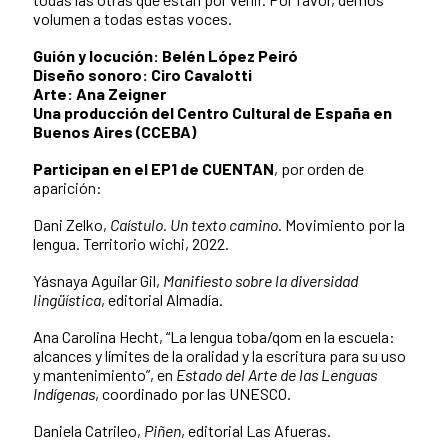
volumen a todas estas voces.
Guión y locución: Belén López Peiró
Diseño sonoro: Ciro Cavalotti
Arte: Ana Zeigner
Una producción del Centro Cultural de España en
Buenos Aires (CCEBA)
Participan en el EP1 de CUENTAN
, por orden de
aparición:
Dani Zelko,
Caístulo. Un texto camino
. Movimiento por la
lengua. Territorio wichi, 2022.
Yásnaya Aguilar Gil,
Manifiesto sobre la diversidad
lingüística
, editorial Almadía.
Ana Carolina Hecht, “La lengua toba/qom en la escuela:
alcances y límites de la oralidad y la escritura para su uso
y mantenimiento”, en
Estado del Arte de las Lenguas
Indígenas
, coordinado por las UNESCO.
Daniela Catrileo,
Piñen
, editorial Las Afueras.